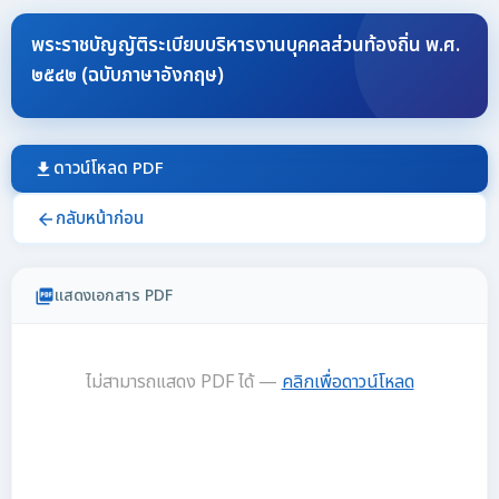
พระราชบัญญัติระเบียบบริหารงานบุคคลส่วนท้องถิ่น พ.ศ.
๒๕๔๒ (ฉบับภาษาอังกฤษ)
ดาวน์โหลด PDF
download
กลับหน้าก่อน
arrow_back
แสดงเอกสาร PDF
picture_as_pdf
ไม่สามารถแสดง PDF ได้ —
คลิกเพื่อดาวน์โหลด