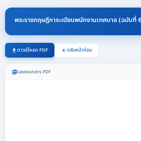
พระราชกฤษฎีการะเบียบพนักงานเทศบาล (ฉบับที่ 
ดาวน์โหลด PDF
กลับหน้าก่อน
download
arrow_back
แสดงเอกสาร PDF
picture_as_pdf